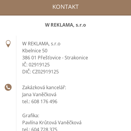
KONTAKT
W REKLAMA, s.r.o
W REKLAMA, s.r.o
Kbelnice 50
386 01 Přešťovice - Strakonice
IČ: 02919125
DIČ: CZ02919125
Zakázková kancelář:
Jana Vaněčková
tel.: 608 176 496
Grafika:
Pavlína Krůtová Vaněčková
tel.: 604 728 375