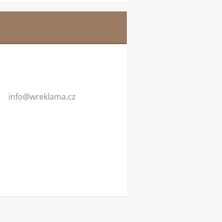
info@wre
klama.cz